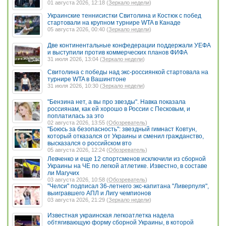
01 августа 2026, 12:18 (
Зеркало недели
)
Украинские теннисистки Свитолина и Костюк с побед
стартовали на крупном турнире WTA в Канаде
05 августа 2026, 00:40 (
Зеркало недели
)
Две континентальные конфедерации поддержали УЕФА
и выступили против коммерческих планов ФИФА
31 июля 2026, 13:04 (
Зеркало недели
)
Свитолина с победы над экс-россиянкой стартовала на
турнире WTA в Вашингтоне
31 июля 2026, 10:30 (
Зеркало недели
)
"Бензина нет, а вы про звезды". Навка показала
россиянам, как ей хорошо в России с Песковым, и
поплатилась за это
02 августа 2026, 13:55 (
Обозреватель
)
"Боюсь за безопасность": звездный гимнаст Ковтун,
который отказался от Украины и сменил гражданство,
высказался о российском вто
05 августа 2026, 12:24 (
Обозреватель
)
Левченко и еще 12 спортсменов исключили из сборной
Украины на ЧЕ по легкой атлетике. Известно, в составе
ли Магучих
03 августа 2026, 10:58 (
Обозреватель
)
"Челси" подписал 36-летнего экс-капитана "Ливерпуля",
выигравшего АПЛ и Лигу чемпионов
03 августа 2026, 21:29 (
Зеркало недели
)
Известная украинская легкоатлетка надела
обтягивающую форму сборной Украины, в которой