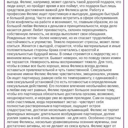
выгода. Феликс, например, может сделать такой дорогой подарок, что
люди ахнут, но пройдет время и все поймут, что подарок был лишь
средством достижения важной для Феликса цели. Работу и
профессию Феликс ищет престижную и выгодную, дающую быстрый
и большой доход. Часто их можно встретить в сфере обслуживания.
Если конфликты на работе и возникают, то, главным образом, из-за
большой любви Феликса к деньгам и принципиальности, когда дело
касается денег. Любит прихвастнуть, склонен переоценивать
собственную личность, не всегда выполняет свои обещания.
Рожденные летом - более невезучие, но их спасает трудолюбие,
настойчивость и упрямство. Тяжело переносит стрессы, может легко
спиться. Женится с выгодой, старается, чтобы материальные и иные
положительные стороны брака сочетались с красотой и
сексуальностью будущей жены. В семье стремится к лидерству, но с
мнением жены считается. Бывает неверен, но по поводу своих измен
не терзается. Неверность жены воспринимает тяжело. Для того,
чтобы в семье все было хорошо, жена Феликса всегда должна
оставаться привлекательной и чуть таинственной. Сексуальное
значение имени Феликс Феликс чувствителен, эмоционален, уязвим.
Он ищет партнершу, равную себе по темпераменту, с одинаковой с
ним сексуальной установкой (то есть готовностью к определенным
сексуальным действиям). Его половое влечение необычайно велико,
в любви ему нет равных, Феликс придает большое значение тому,
чтобы его партнерша обязательно достигала оргазма, возможно,
неоднократного, и нередко уже во время прелюдии. Сам он ощущает
себя счастливым, когда переживает экстаз - чувствует себя
полностью растворенным в партнерше, ощущает острое
сладострастие, достигая нескольких кульминаций. Феликс не терпит
фригидных женщин: длительное возбуждение партнерши, долгие
усилия зажечь в ней огонь желания - не для него. Особенно страстны
летние Феликсы, несколько уравновешенны осенние мужчины, они
достаточно активны, но не делают из секса культа. Феликс ждет от