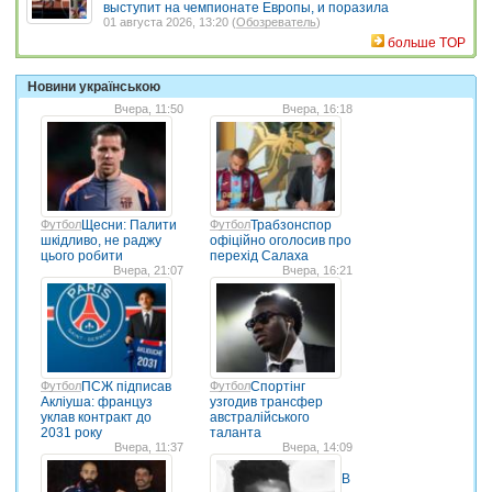
выступит на чемпионате Европы, и поразила
01 августа 2026, 13:20 (
Обозреватель
)
больше TOP
Новини українською
Вчера, 11:50
Вчера, 16:18
Футбол
Щесни: Палити
Футбол
Трабзонспор
шкідливо, не раджу
офіційно оголосив про
цього робити
перехід Салаха
Вчера, 21:07
Вчера, 16:21
Футбол
ПСЖ підписав
Футбол
Спортінг
Акліуша: француз
узгодив трансфер
уклав контракт до
австралійського
2031 року
таланта
Вчера, 11:37
Вчера, 14:09
В