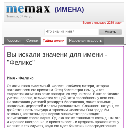
(ИМЕНА)
Пятница, 07 Август
Всего в словаре 2259 имен
Гороскоп
Сонник
Тайна имени
Народная мудрость
Вы искали значени для имени -
"Феликс"
Имя - Феликс
От латинского счастливый. Феликс - любимец матери, которая
потакает всем его прихотям. Отец более строг к сыну, и тот
старается как можно реже попадаться ему на глаза. В школе Феликс
учится неровно, отличается ленцой, хотя способности у него есть.
На замечания учителей реагирует болезненно, может вспылить,
наговорить дерзостей и затем: расплакаться. Сложность натуры, ее
двойственность присуща и взрослым Феликсам. Они вроде бы
вежливы, контактны, при первом знакомстве производят
впечатление своего парня. Однако позже становится очевидным, что
и хорошее настроение, и приветливость, и щедрость проявляются у
Феликса в тех случаях, когда его ждет близкая и непосредственная