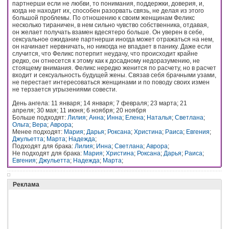
партнерши если не любви, то понимания, поддержки, доверия, и,
когда не находит их, способен разорвать связь, не делая из этого
большой проблемы. По отношению к своим женщинам Феликс
несколько тираничен, в нем сильно чувство собственника, отдавая,
он желает получать взамен вдесятеро больше. Он уверен в себе,
сексуальное ожидание партнерши иногда может отражаться на нем,
он начинает нервничать, но никогда не впадает в панику. Даже если
случится, что Феликс потерпит неудачу, что происходит крайне
редко, он отнесется к этому как к досадному недоразумению, не
стоящему внимания. Феликс нередко женится по расчету, но в расчет
входит и сексуальность будущей жены. Связав себя брачными узами,
не перестает интересоваться женщинами и по поводу своих измен
не терзается угрызениями совести.
День ангела: 11 января; 14 января; 7 февраля; 23 марта; 21
апреля; 30 мая; 11 июня; 6 ноября; 20 ноября
Больше подходят:
Лилия
;
Анна
;
Инна
;
Елена
;
Наталья
;
Светлана
;
Ольга
;
Вера
;
Аврора
;
Менее подходят:
Мария
;
Дарья
;
Роксана
;
Христина
;
Раиса
;
Евгения
;
Джульетта
;
Марта
;
Надежда
;
Подходят для брака:
Лилия
;
Инна
;
Светлана
;
Аврора
;
Не подходят для брака:
Мария
;
Христина
;
Роксана
;
Дарья
;
Раиса
;
Евгения
;
Джульетта
;
Надежда
;
Марта
;
Реклама