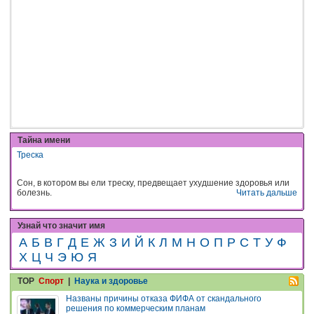
Тайна имени
Треска
Сон, в котором вы ели треску, предвещает ухудшение здоровья или
болезнь.
Читать дальше
Узнай что значит имя
А
Б
В
Г
Д
Е
Ж
З
И
Й
К
Л
М
Н
О
П
Р
С
Т
У
Ф
Х
Ц
Ч
Э
Ю
Я
TOP
Спорт
|
Наука и здоровье
Названы причины отказа ФИФА от скандального
решения по коммерческим планам