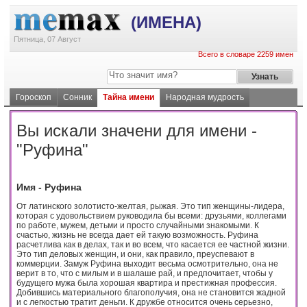
(ИМЕНА)
Пятница, 07 Август
Всего в словаре 2259 имен
Гороскоп
Сонник
Тайна имени
Народная мудрость
Вы искали значени для имени -
"Руфина"
Имя - Руфина
От латинского золотисто-желтая, рыжая. Это тип женщины-лидера,
которая с удовольствием руководила бы всеми: друзьями, коллегами
по работе, мужем, детьми и просто случайными знакомыми. К
счастью, жизнь не всегда дает ей такую возможность. Руфина
расчетлива как в делах, так и во всем, что касается ее частной жизни.
Это тип деловых женщин, и они, как правило, преуспевают в
коммерции. Замуж Руфина выходит весьма осмотрительно, она не
верит в то, что с милым и в шалаше рай, и предпочитает, чтобы у
будущего мужа была хорошая квартира и престижная профессия.
Добившись материального благополучия, она не становится жадной
и с легкостью тратит деньги. К дружбе относится очень серьезно,