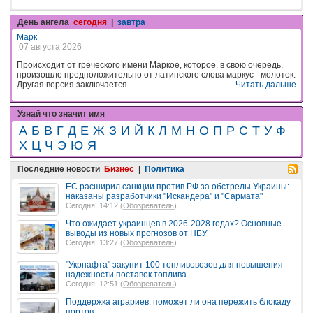
День ангела
сегодня
|
завтра
Марк
07 августа 2026
Происходит от греческого имени Маркое, которое, в свою очередь,
произошло предположительно от латинского слова маркус - молоток.
Другая версия заключается ...
Читать дальше
Узнай что значит имя
А
Б
В
Г
Д
Е
Ж
З
И
Й
К
Л
М
Н
О
П
Р
С
Т
У
Ф
Х
Ц
Ч
Э
Ю
Я
Последние новости
Бизнес
|
Политика
ЕС расширил санкции против РФ за обстрелы Украины:
наказаны разработчики "Искандера" и "Сармата"
Сегодня, 14:12 (
Обозреватель
)
Что ожидает украинцев в 2026-2028 годах? Основные
выводы из новых прогнозов от НБУ
Сегодня, 13:27 (
Обозреватель
)
"Укрнафта" закупит 100 топливовозов для повышения
надежности поставок топлива
Сегодня, 12:51 (
Обозреватель
)
Поддержка аграриев: поможет ли она пережить блокаду
портов