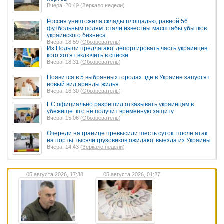
Вчера, 20:49 (
Зеркало недели
)
Россия уничтожила склады площадью, равной 56
футбольным полям: стали известны масштабы убытков
украинского бизнеса
Вчера, 18:59 (
Обозреватель
)
Из Польши предлагают депортировать часть украинцев:
кого хотят включить в списки
Вчера, 18:31 (
Обозреватель
)
Появится в 5 выбранных городах: где в Украине запустят
новый вид аренды жилья
Вчера, 16:30 (
Обозреватель
)
ЕС официально разрешил отказывать украинцам в
убежище: кто не получит временную защиту
Вчера, 15:06 (
Обозреватель
)
Очереди на границе превысили шесть суток: после атак
на порты тысячи грузовиков ожидают выезда из Украины
Вчера, 14:43 (
Зеркало недели
)
05 августа 2026, 17:38
05 августа 2026, 01:27