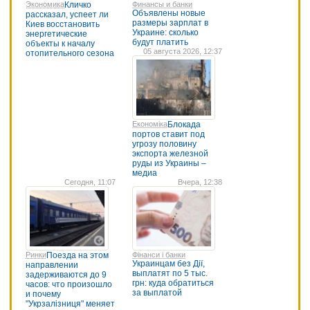
Экономика
Кличко
Финансы и банки
Объявлены новые
рассказал, успеет ли
размеры зарплат в
Киев восстановить
Украине: сколько
энергетические
будут платить
объекты к началу
05 августа 2026, 12:37
отопительного сезона
Економіка
Блокада
портов ставит под
угрозу половину
экспорта железной
руды из Украины –
медиа
Сегодня, 11:07
Вчера, 12:38
Ринки
Поезда на этом
Фінанси і банки
Украинцам без Дії,
направлении
выплатят по 5 тыс.
задерживаются до 9
грн: куда обратиться
часов: что произошло
за выплатой
и почему
"Укрзалізниця" меняет