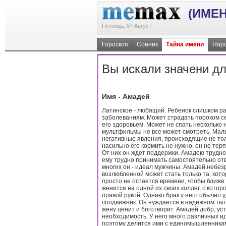
(ИМЕН
Пятница, 07 Август
Гороскоп
Сонник
Тайна имени
Наро
Вы искали значени дл
Имя - Амадей
Латинское - любящий. Ребенок слишком р
заболеваниям. Может страдать пороком се
его здоровьем. Может не спать несколько 
мультфильмы не все может смотреть. Маль
негативные явления, происходящие не тольк
насильно его кормить не нужно, он не терп
От них он ждет поддержки. Амадею трудно
ему трудно принимать самостоятельно от
многих он - идеал мужчины. Амадей небезр
возлюбленной может стать только та, кото
просто не остается времени, чтобы ближе
женится на одной из своих коллег, с котор
правой рукой. Однако брак у него обычно 
сподвижник. Он нуждается в надежном тыл
жену ценит и боготворит. Амадей добр, уст
необходимость. У него много различных ид
поэтому делится ими с единомышленниками