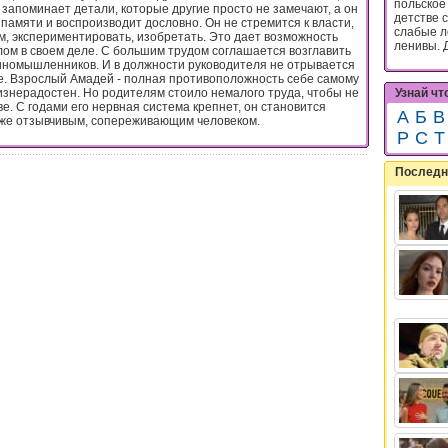
польское 
запоминает детали, которые другие просто не замечают, а он
детстве 
 памяти и воспроизводит дословно. Он не стремится к власти,
слабые ле
, экспериментировать, изобретать. Это дает возможность
ленивы. Д
м в своем деле. С большим трудом соглашается возглавить
единомышленников. И в должности руководителя не отрывается
ие. Взрослый Амадей - полная противоположность себе самому
Узнай чт
изнерадостен. Но родителям стоило немалого труда, чтобы не
е. С годами его нервная система крепнет, он становится
А
Б
В
 же отзывчивым, сопереживающим человеком.
Р
С
Т
Последн