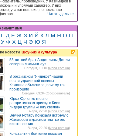
- сказитель, проповедник. У Казимиров в
сложный и упрямый характер. У них
гкие, учатся неплохо, но несколько
оставл...
Читать дальше
о значит имя
Г
Д
Е
Ж
З
И
Й
К
Л
М
Н
О
П
У
Ф
Х
Ц
Ч
Э
Ю
Я
ие новости
Шоу-биз и культура
53-летний брат Анджелины Джоли
совершил каминг-аут
Сегодня, 10:10 (
ivona.com.ua
)
В российском "Яндексе" нашли
песни украинской певицы:
Кажанна объяснила, почему так
произошло
Сегодня, 09:34 (
Обозреватель
)
Юрко Юрченко гневно
раскритиковал приезд в Киев
лидера группы «Ногу свело!»
Вчера, 22:20 (
ivona.com.ua
)
Внучка Ротару показала встречу с
Жакмюсом в красном платье его
изготовления
Вчера, 22:20 (
ivona.com.ua
)
Константин Войтенко показал