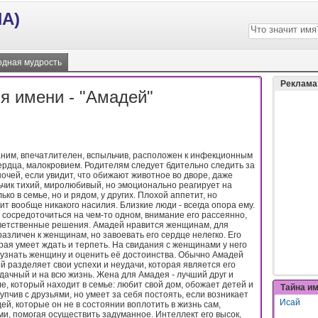
А)
дная мудрость
Реклама
я имени - "Амадей"
аним, впечатлителен, вспыльчив, расположен к инфекционным
рдца, малокровием. Родителям следует бдительно следить за
ночей, если увидит, что обижают животное во дворе, даже
чик тихий, миролюбивый, но эмоционально реагирует на
о в семье, но и рядом, у других. Плохой аппетит, но
ит вообще никакого насилия. Близкие люди - всегда опора ему.
 сосредоточиться на чем-то одном, внимание его рассеянно,
ветственные решения. Амадей нравится женщинам, для
азличен к женщинам, но завоевать его сердце нелегко. Его
рая умеет ждать и терпеть. На свидания с женщинами у него
 узнать женщину и оценить её достоинства. Обычно Амадей
ой разделяет свои успехи и неудачи, которая является его
удачный и на всю жизнь. Жена для Амадея - лучший друг и
е, который находит в семье: любит свой дом, обожает детей и
Тайна и
упчив с друзьями, но умеет за себя постоять, если возникает
Исай
ей, которые он не в состоянии воплотить в жизнь сам,
, помогая осуществить задуманное. Интеллект его высок,