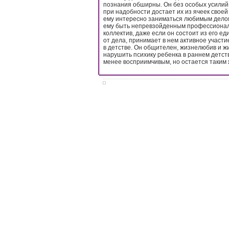
познания обширны. Он без особых усилий 
при надобности достает их из ячеек своей
ему интересно заниматься любимым делом
ему быть непревзойденным профессионало
коллектив, даже если он состоит из его 
от дела, принимает в нем активное участ
в детстве. Он общителен, жизнелюбив и ж
нарушить психику ребенка в раннем детств
менее восприимчивым, но остается таким