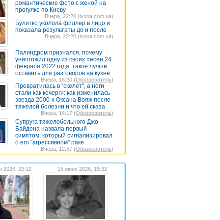
романтические фото с женой на
прогулке по Киеву
Вчера, 22:20 (
ivona.com.ua
)
Булитко уколола филлер в лицо и
показала результаты до и после
Вчера, 22:20 (
ivona.com.ua
)
Палиндром признался, почему
уничтожил одну из своих песен 24
февраля 2022 года: такое лучше
оставить для разговоров на кухне
Вчера, 16:30 (
Обозреватель
)
Превратилась в "скелет", а ноги
стали как кочерги: как изменилась
звезда 2000-х Оксана Вояж после
тяжелой болезни и что ей сказа
Вчера, 14:17 (
Обозреватель
)
Супруга тяжелобольного Джо
Байдена назвала первый
симптом, который сигнализировал
о его "агрессивном" раке
Вчера, 12:57 (
Обозреватель
)
я 2026, 22:12
15 июня 2026, 15:32