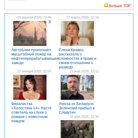
больше TOP
16 апреля 2026, 22:45
27 марта 2026, 22:16
В
Австралии произошёл
Елена Кравец
масштабный пожар на
рассказала о
нефтеперерабатывающем
сложностях в браке и
заводе
своем отношении к
разводу
27 января 2026, 22:07
21 мая 2026, 22:12
Финалистка
Угроза из Беларуси:
«Холостяка-14» Настя
Зеленский прибыл в
ответила на слухи о
Славутич
романе с известным
16 мая 2026, 22:30
певцом