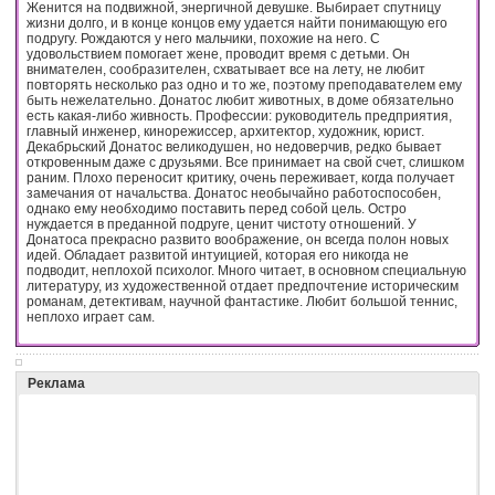
Женится на подвижной, энергичной девушке. Выбирает спутницу
жизни долго, и в конце концов ему удается найти понимающую его
подругу. Рождаются у него мальчики, похожие на него. С
удовольствием помогает жене, проводит время с детьми. Он
внимателен, сообразителен, схватывает все на лету, не любит
повторять несколько раз одно и то же, поэтому преподавателем ему
быть нежелательно. Донатос любит животных, в доме обязательно
есть какая-либо живность. Профессии: руководитель предприятия,
главный инженер, кинорежиссер, архитектор, художник, юрист.
Декабрьский Донатос великодушен, но недоверчив, редко бывает
откровенным даже с друзьями. Все принимает на свой счет, слишком
раним. Плохо переносит критику, очень переживает, когда получает
замечания от начальства. Донатос необычайно работоспособен,
однако ему необходимо поставить перед собой цель. Остро
нуждается в преданной подруге, ценит чистоту отношений. У
Донатоса прекрасно развито воображение, он всегда полон новых
идей. Обладает развитой интуицией, которая его никогда не
подводит, неплохой психолог. Много читает, в основном специальную
литературу, из художественной отдает предпочтение историческим
романам, детективам, научной фантастике. Любит большой теннис,
неплохо играет сам.
Реклама