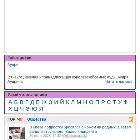
Тайна имени
Аудри
(ст.-англ.) смелая ипринадлежащая королевскойсемье; Ауди, Аудра,
Аудрина
Читать дальше
Узнай что значит имя
А
Б
В
Г
Д
Е
Ж
З
И
Й
К
Л
М
Н
О
П
Р
С
Т
У
Ф
Х
Ц
Ч
Э
Ю
Я
TOP
ЧП
|
Общество
В Киеве подросток бросался с ножом на родных, а затем
ранил патрульного. Видео инцидента
30 июля 2026, 14:32 (
Обозреватель
)