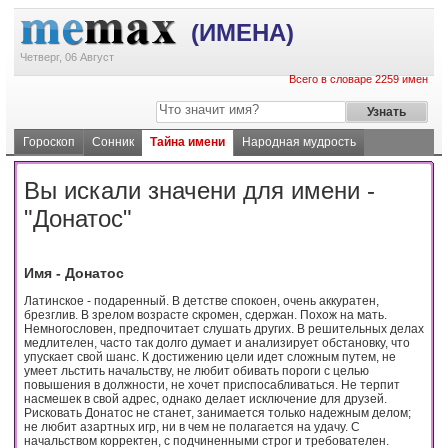
(ИМЕНА)
Четверг, 06 Август
Всего в словаре 2259 имен
Гороскоп
Сонник
Тайна имени
Народная мудрость
Вы искали значени для имени -
"Донатос"
Имя - Донатос
Латинское - подаренный. В детстве спокоен, очень аккуратен,
брезглив. В зрелом возрасте скромен, сдержан. Похож на мать.
Немногословен, предпочитает слушать других. В решительных делах
медлителен, часто так долго думает и анализирует обстановку, что
упускает свой шанс. К достижению цели идет сложным путем, не
умеет льстить начальству, не любит обивать пороги с целью
повышения в должности, не хочет приспосабливаться. Не терпит
насмешек в свой адрес, однако делает исключение для друзей.
Рисковать Донатос не станет, занимается только надежным делом;
не любит азартных игр, ни в чем не полагается на удачу. С
начальством корректен, с подчиненными строг и требователен.