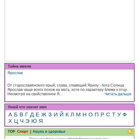
Тайна имени
Ярослав
От старославянского ярый, слава, славящий Ярилу - бога Солнца.
Ярослав чаще всего похож на мать, хотя по характеру ближе к отцу.
Несмотря на свойственное Я...
Читать дальше
Узнай что значит имя
А
Б
В
Г
Д
Е
Ж
З
И
Й
К
Л
М
Н
О
П
Р
С
Т
У
Ф
Х
Ц
Ч
Э
Ю
Я
TOP
Спорт
|
Наука и здоровье