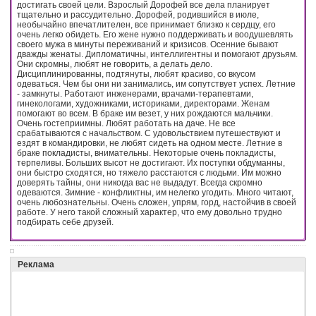
достигать своей цели. Взрослый Дорофей все дела планирует
тщательно и рассудительно. Дорофей, родившийся в июле,
необычайно впечатлителен, все принимает близко к сердцу, его
очень легко обидеть. Его жене нужно поддерживать и воодушевлять
своего мужа в минуты переживаний и кризисов. Осенние бывают
дважды женаты. Дипломатичны, интеллигентны и помогают друзьям.
Они скромны, любят не говорить, а делать дело.
Дисциплинированны, подтянуты, любят красиво, со вкусом
одеваться. Чем бы они ни занимались, им сопутствует успех. Летние
- замкнуты. Работают инженерами, врачами-терапевтами,
гинекологами, художниками, историками, директорами. Женам
помогают во всем. В браке им везет, у них рождаются мальчики.
Очень гостеприимны. Любят работать на даче. Не все
срабатываются с начальством. С удовольствием путешествуют и
ездят в командировки, не любят сидеть на одном месте. Летние в
браке покладисты, внимательны. Некоторые очень покладисты,
терпеливы. Больших высот не достигают. Их поступки обдуманны,
они быстро сходятся, но тяжело расстаются с людьми. Им можно
доверять тайны, они никогда вас не выдадут. Всегда скромно
одеваются. Зимние - конфликтны, им нелегко угодить. Много читают,
очень любознательны. Очень сложен, упрям, горд, настойчив в своей
работе. У него такой сложный характер, что ему довольно трудно
подбирать себе друзей.
Реклама