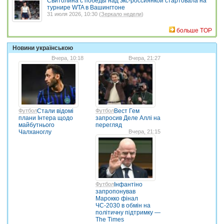
Свитолина с победы над экс-россиянкой стартовала на
турнире WTA в Вашингтоне
31 июля 2026, 10:30 (
Зеркало недели
)
больше TOP
Новини українською
Вчера, 10:18
Вчера, 21:27
Футбол
Стали відомі
Футбол
Вест Гем
плани Інтера щодо
запросив Деле Аллі на
майбутнього
перегляд
Чалханоглу
Вчера, 21:15
Футбол
Інфантіно
запропонував
Марокко фінал
ЧС-2030 в обмін на
політичну підтримку —
The Times