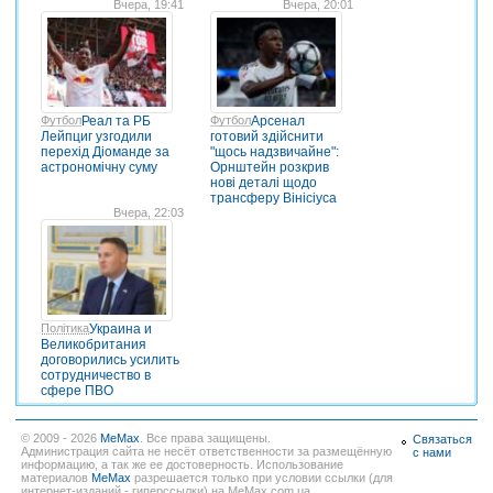
Вчера, 19:41
Вчера, 20:01
Футбол
Реал та РБ
Футбол
Арсенал
Лейпциг узгодили
готовий здійснити
перехід Діоманде за
"щось надзвичайне":
астрономічну суму
Орнштейн розкрив
нові деталі щодо
трансферу Вінісіуса
Вчера, 22:03
Політика
Украина и
Великобритания
договорились усилить
сотрудничество в
сфере ПВО
© 2009 - 2026
MeMax
. Все права защищены.
Связаться
Администрация сайта не несёт ответственности за размещённую
с нами
информацию, а так же ее достоверность. Использование
материалов
MeMax
разрешается только при условии ссылки (для
интернет-изданий - гиперссылки) на MeMax.com.ua.