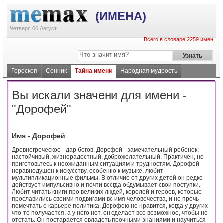
(ИМЕНА)
Четверг, 06 Август
Всего в словаре 2259 имен
Гороскоп
Сонник
Тайна имени
Народная мудрость
Вы искали значени для имени -
"Дорофей"
Имя - Дорофей
Древнегреческое - дар богов. Дорофей - замечательный ребенок;
настойчивый, жизнерадостный, доброжелательный. Практичен, но
приготовьтесь к неожиданным ситуациям и трудностям. Дорофей
неравнодушен к искусству, особенно к музыке, любит
мультипликационные фильмы. В отличие от других детей он редко
действует импульсивно и почти всегда обдумывает свои поступки.
Любит читать книги про великих людей, королей и героев, которые
прославились своими подвигами во имя человечества, и не прочь
помечтать о карьере политика. Дорофею не нравится, когда у других
что-то получается, а у него нет, он сделает все возможное, чтобы не
отстать. Он постарается овладеть прочными знаниями и научиться