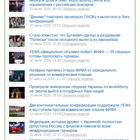
Вернули флаг и гимн: World Boxing сняла все
ограничения с российских боксеров
31 июля 2026, 00:20 (
Зеркало недели
)
"Динамо" повторно проиграло ПАОКу и вылетело в Лигу
конференций
30 июля 2026, 23:51 (
Зеркало недели
)
Стало известно, что Буткевич сделал в раздевалке
"Полесья" после позорного вылета из еврокубков.
30 июля 2026, 20:04 (
Обозреватель
)
УЕФА официально объявил бойкот ФИФА — 55 сборных
готовы пропускать турниры
30 июля 2026, 21:00 (
Зеркало недели
)
Названы причины отказа ФИФА от скандального
решения по коммерческим планам
01 августа 2026, 12:18 (
Зеркало недели
)
Проиграли чемпионам: сборная Украины по волейболу
не смогла выйти в полуфинал Лиги наций
30 июля 2026, 18:59 (
Зеркало недели
)
Две континентальные конфедерации поддержали УЕФА
и выступили против коммерческих планов ФИФА
31 июля 2026, 13:04 (
Зеркало недели
)
Федерация, которая дружит с Украиной, полностью
допустила Россию с флагом и гимном ко всем
международным турнирам
30 июля 2026, 22:37 (
Обозреватель
)