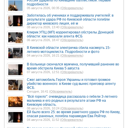
Россия ударила по Киевщине баллистикой: первые
подробности
05 августа 2026, 00:35 (
Обозреватель
)
Заботилась об учениках и поддерживала учителей: в
результате удара РФ по Киевской области погибли
директор киевского лицея, её м
08 августа 2026, 13:40 (
Обозреватель
)
Клирик УПЦ (МП) корректировал обстрелы Донецкой
области: как наказали агента ФСБ
06 августа 2026, 18:47 (
Обозреватель
)
В Киевской области электричка сбила насмерть 15-
летнего мотоциклиста. Подробности и фото
04 августа 2026, 16:21 (
Обозреватель
)
В больнице скончался мужчина, получивший ранение во
время обстрела Киева 5 августа
07 августа 2026, 12:51 (
Обозреватель
)
Сжег автомобиль Героя Украины и готовил громкое
убийство военного: в Киеве суд вынес приговор агенту
ФСБ.
Сегодня, 16:41 (
Обозреватель
)
"Всё горело": очевидица рассказала о гибели 3-летнего
мальчика и его родных в результате атаки РФ на
Киевскую область.
08 августа 2026, 10:24 (
Обозреватель
)
Ей было всего 25: во время ракетного удара РФ по Киеву,
спасая раненых, погибла парамедик Ева Ройтер.
04 августа 2026, 11:52 (
Обозреватель
)