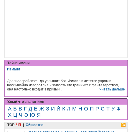
Тайна имени
Измаил
Древнееврейское - да услышит бог. Измаил в детстве упрям и
необычайно изворотлив. Лживость его граничит с фантазерством,
она настолько входит в привыч...
Читать дальше
Узнай что значит имя
А
Б
В
Г
Д
Е
Ж
З
И
Й
К
Л
М
Н
О
П
Р
С
Т
У
Ф
Х
Ц
Ч
Э
Ю
Я
TOP
ЧП
|
Общество