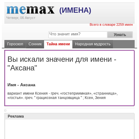
(ИМЕНА)
Четверг, 06 Август
Всего в словаре 2259 имен
Гороскоп
Сонник
Тайна имени
Народная мудрость
Вы искали значени для имени -
"Аксана"
Имя - Аксана
вариант имени Ксения - греч. «гостеприимная», «странница»,
«гостья». греч. " грациозная танцовщица " ; Ксен, Зения
Реклама