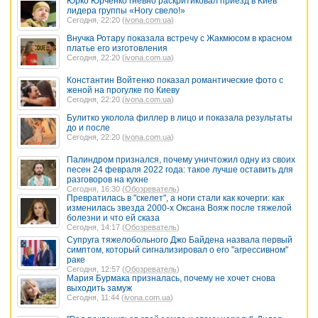
Юрко Юрченко гневно раскритиковал приезд в Киев
лидера группы «Ногу свело!»
Сегодня, 22:20 (
ivona.com.ua
)
Внучка Ротару показала встречу с Жакмюсом в красном
платье его изготовления
Сегодня, 22:20 (
ivona.com.ua
)
Константин Войтенко показал романтические фото с
женой на прогулке по Киеву
Сегодня, 22:20 (
ivona.com.ua
)
Булитко уколола филлер в лицо и показала результаты
до и после
Сегодня, 22:20 (
ivona.com.ua
)
Палиндром признался, почему уничтожил одну из своих
песен 24 февраля 2022 года: такое лучше оставить для
разговоров на кухне
Сегодня, 16:30 (
Обозреватель
)
Превратилась в "скелет", а ноги стали как кочерги: как
изменилась звезда 2000-х Оксана Вояж после тяжелой
болезни и что ей сказа
Сегодня, 14:17 (
Обозреватель
)
Супруга тяжелобольного Джо Байдена назвала первый
симптом, который сигнализировал о его "агрессивном"
раке
Сегодня, 12:57 (
Обозреватель
)
Мария Бурмака призналась, почему не хочет снова
выходить замуж
Сегодня, 11:44 (
ivona.com.ua
)