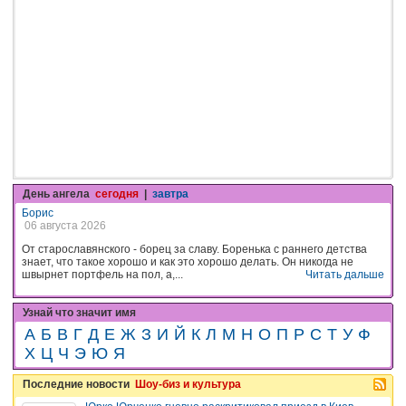
День ангела
сегодня
|
завтра
Борис
06 августа 2026
От старославянского - борец за славу. Боренька с раннего детства
знает, что такое хорошо и как это хорошо делать. Он никогда не
швырнет портфель на пол, а,...
Читать дальше
Узнай что значит имя
А
Б
В
Г
Д
Е
Ж
З
И
Й
К
Л
М
Н
О
П
Р
С
Т
У
Ф
Х
Ц
Ч
Э
Ю
Я
Последние новости
Шоу-биз и культура