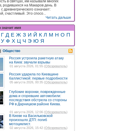
есть в святцах, им называли многих
в, родившихся на Макаров день. В
 с древнегреческого означает:
й, счастливый. Это спосо...
Читать дальше
о значит имя
Г
Д
Е
Ж
З
И
Й
К
Л
М
Н
О
П
У
Ф
Х
Ц
Ч
Э
Ю
Я
|
Общество
Россия устроила ракетную атаку
на Киев: звучали взрывы
01 августа 2026, 01:55 (
Обозреватель
)
Россия ударила по Киевщине
баллистикой: первые подробности
05 августа 2026, 00:35 (
Обозреватель
)
Глубокие воронки, поврежденные
дома и сгоревшие автомобили:
последствия обстрела со стороны
РФ в Дарницком районе Киева.
01 августа 2026, 12:06 (
Обозреватель
)
В Киеве на Васильковской
произошло ДТП: погиб
мотоциклист.
02 августа 2026, 15:42 (
Обозреватель
)