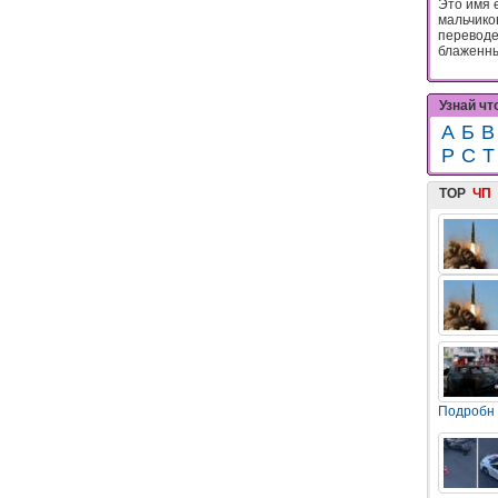
Это имя 
мальчико
переводе
блаженны
Узнай чт
А
Б
В
Р
С
Т
TOP
ЧП
Подробн