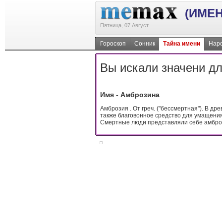
(ИМЕН
Пятница, 07 Август
Гороскоп
Сонник
Тайна имени
Наро
Вы искали значени дл
Имя - Амброзина
Амброзия . От греч. ("бессмертная"). В д
также благовонное средство для умащения
Смертные люди представляли себе амбро