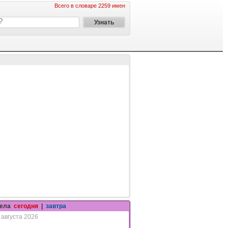
Всего в словаре 2259 имен
гела
сегодня
|
завтра
 августа 2026