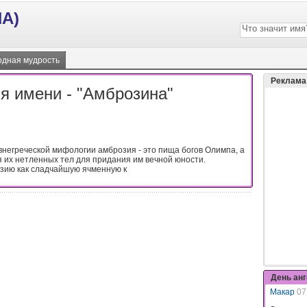
А)
дная мудрость
Реклама
я имени - "Амброзина"
ревнегреческой мифологии амброзия - это пища богов Олимпа, а
 их нетленных тел для придания им вечной юности.
зию как сладчайшую ячменную к
День ан
Макар
07