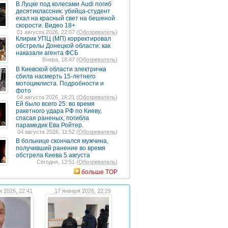
В Луцке под колесами Audi погиб
десятиклассник: убийца-студент
ехал на красный свет на бешеной
скорости. Видео 18+
01 августа 2026, 22:07 (
Обозреватель
)
Клирик УПЦ (МП) корректировал
обстрелы Донецкой области: как
наказали агента ФСБ
Вчера, 18:47 (
Обозреватель
)
В Киевской области электричка
сбила насмерть 15-летнего
мотоциклиста. Подробности и
фото
04 августа 2026, 16:21 (
Обозреватель
)
Ей было всего 25: во время
ракетного удара РФ по Киеву,
спасая раненых, погибла
парамедик Ева Ройтер.
04 августа 2026, 11:52 (
Обозреватель
)
В больнице скончался мужчина,
получивший ранение во время
обстрела Киева 5 августа
Сегодня, 12:51 (
Обозреватель
)
больше TOP
я 2026, 22:41
17 января 2026, 22:29