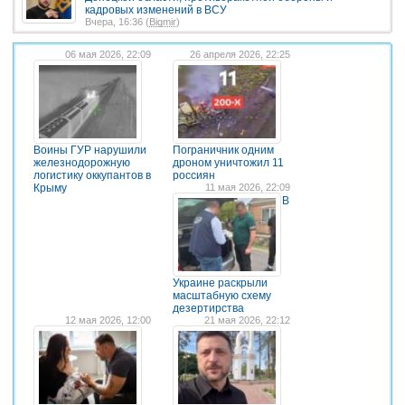
кадровых изменений в ВСУ
Вчера, 16:36 (
Bigmir
)
06 мая 2026, 22:09
26 апреля 2026, 22:25
Воины ГУР нарушили
Пограничник одним
железнодорожную
дроном уничтожил 11
логистику оккупантов в
россиян
Крыму
11 мая 2026, 22:09
В
Украине раскрыли
масштабную схему
дезертирства
12 мая 2026, 12:00
21 мая 2026, 22:12