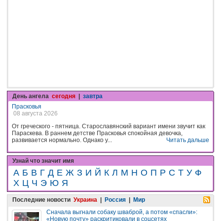
День ангела
сегодня
|
завтра
Прасковья
08 августа 2026
От греческого - пятница. Старославянский вариант имени звучит как
Параскева. В раннем детстве Прасковья спокойная девочка,
развивается нормально. Однако у...
Читать дальше
Узнай что значит имя
А
Б
В
Г
Д
Е
Ж
З
И
Й
К
Л
М
Н
О
П
Р
С
Т
У
Ф
Х
Ц
Ч
Э
Ю
Я
Последние новости
Украина
|
Россия
|
Мир
Сначала выгнали собаку шваброй, а потом «спасли»:
«Новую почту» раскритиковали в соцсетях