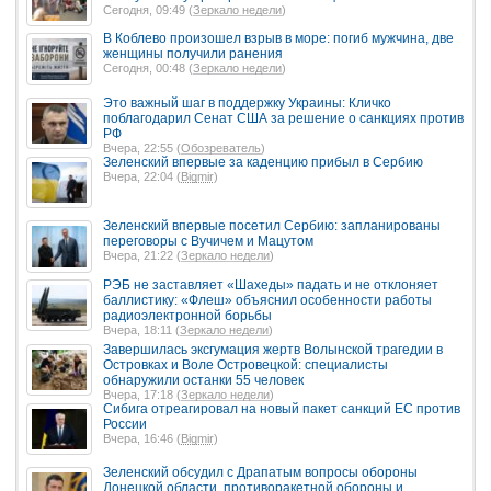
Сегодня, 09:49 (
Зеркало недели
)
В Коблево произошел взрыв в море: погиб мужчина, две
женщины получили ранения
Сегодня, 00:48 (
Зеркало недели
)
Это важный шаг в поддержку Украины: Кличко
поблагодарил Сенат США за решение о санкциях против
РФ
Вчера, 22:55 (
Обозреватель
)
Зеленский впервые за каденцию прибыл в Сербию
Вчера, 22:04 (
Bigmir
)
Зеленский впервые посетил Сербию: запланированы
переговоры с Вучичем и Мацутом
Вчера, 21:22 (
Зеркало недели
)
РЭБ не заставляет «Шахеды» падать и не отклоняет
баллистику: «Флеш» объяснил особенности работы
радиоэлектронной борьбы
Вчера, 18:11 (
Зеркало недели
)
Завершилась эксгумация жертв Волынской трагедии в
Островках и Воле Островецкой: специалисты
обнаружили останки 55 человек
Вчера, 17:18 (
Зеркало недели
)
Сибига отреагировал на новый пакет санкций ЕС против
России
Вчера, 16:46 (
Bigmir
)
Зеленский обсудил с Драпатым вопросы обороны
Донецкой области, противоракетной обороны и