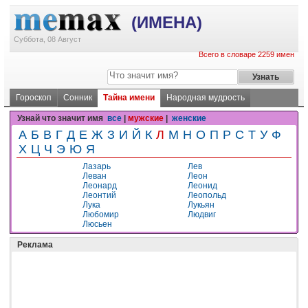
(ИМЕНА)
Суббота, 08 Август
Всего в словаре 2259 имен
Гороскоп
Сонник
Тайна имени
Народная мудрость
Узнай что значит имя
все
|
мужские
|
женские
А
Б
В
Г
Д
Е
Ж
З
И
Й
К
Л
М
Н
О
П
Р
С
Т
У
Ф
Х
Ц
Ч
Э
Ю
Я
Лазарь
Лев
Леван
Леон
Леонард
Леонид
Леонтий
Леопольд
Лука
Лукьян
Любомир
Людвиг
Люсьен
Реклама