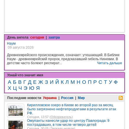
День ангела
сегодня
|
завтра
Наум
09 августа 2026
Древнееврейского происхождения, означает: утешающий. В Библии
Наум - древнееврейский пророк, предсказавший гибель Ниневии. В
детстве часто болеют респират...
Читать дальше
Узнай что значит имя
А
Б
В
Г
Д
Е
Ж
З
И
Й
К
Л
М
Н
О
П
Р
С
Т
У
Ф
Х
Ц
Ч
Э
Ю
Я
Последние новости
Украина
|
Россия
|
Мир
Кирилловское озеро в Киеве во второй раз за месяц
было загрязнено нефтепродуктами в результате атак
РФ.
Сегодня, 13:57 (
Обозреватель
)
Оккупанты нанесли удар по центру Павлограда: 9
пострадавших, в том числе четверо детей
Сегодня, 00:05 (
Зеркало недели
)