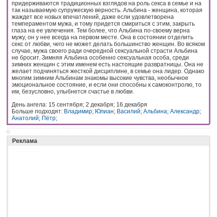
придерживаются традиционных взглядов на роль секса в семье и на
так называемую супружескую верность. Альбина - женщина, которая
жаждет все новых впечатлений, даже если удовлетворена
темпераментом мужа, и тому придется смириться с этим, закрыть
глаза на ее увлечения. Teм более, что Альбина по-своему верна
мужу, он у нее всегда на первом месте. Она в состоянии отделить
секс от любви, чего не может делать большинство женщин. Во всяком
случае, мужа своего ради очередной сексуальной страсти Альбина
не бросит. Зимняя Альбина особенно сексуальная особа, среди
зимних женщин с этим именем есть настоящие развратницы. Она не
желает подчиняться жесткой дисциплине, в семье она лидер. Однако
многим зимним Альбинам знакомы высокие чувства, необычное
эмоциональное состояние, и если они способны к самоконтролю, то
им, безусловно, улыбнется счастье в любви.
День ангела: 15 сентября; 2 декабря; 16 декабря
Больше подходят:
Владимир
;
Юлиан
;
Василий
;
Альбина
;
Александр
;
Анатолий
;
Пётр
;
Реклама