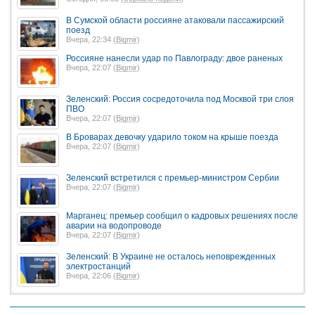
В Сумской области россияне атаковали пассажирский
поезд
Вчера, 22:34 (
Bigmir
)
Россияне нанесли удар по Павлограду: двое раненых
Вчера, 22:07 (
Bigmir
)
Зеленский: Россия сосредоточила под Москвой три слоя
ПВО
Вчера, 22:07 (
Bigmir
)
В Броварах девочку ударило током на крыше поезда
Вчера, 22:07 (
Bigmir
)
Зеленский встретился с премьер-министром Сербии
Вчера, 22:07 (
Bigmir
)
Марганец: премьер сообщил о кадровых решениях после
аварии на водопроводе
Вчера, 22:07 (
Bigmir
)
Зеленский: В Украине не осталось неповрежденных
электростанций
Вчера, 22:06 (
Bigmir
)