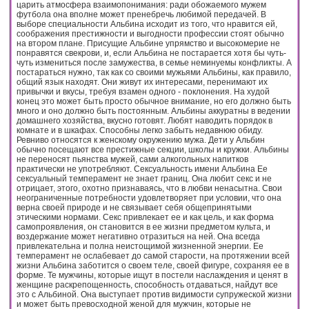
царить атмосфера взаимопонимания: ради обожаемого мужем
футбола она вполне может пренебречь любимой передачей. В
выборе специальности Альбина исходит из того, что нравится ей,
соображения престижности и выгодности профессии стоят обычно
на втором плане. Присущие Альбине упрямство и высокомерие не
понравятся свекрови, и, если Альбина не постарается хотя бы чуть-
чуть измениться после замужества, в семье неминуемы конфликты. А
постараться нужно, так как со своими мужьями Альбины, как правило,
общий язык находят. Они живут их интересами, перенимают их
привычки и вкусы, требуя взамен одного - поклонения. На худой
конец это может быть просто обычное внимание, но его должно быть
много и оно должно быть постоянным. Альбины аккуратны в ведении
домашнего хозяйства, вкусно готовят. Любят наводить порядок в
комнате и в шкафах. Способны легко забыть недавнюю обиду.
Ревниво относятся к женскому окружению мужа. Дети у Альбин
обычно посещают все престижные секции, школы и кружки. Альбины
не переносят пьянства мужей, сами алкогольных напитков
практически не употребляют. Сексуальность имени Альбина Ее
сексуальный темперамент не знает границ. Она любит секс и не
отрицает, этого, охотно признаваясь, что в любви ненасытна. Свои
неограниченные потребности удовлетворяет при условии, что она
верна своей природе и не связывает себя общепринятыми
этическими нормами. Секс привлекает ее и как цель, и как форма
самопроявления, он становится в ее жизни предметом культа, и
воздержание может негативно отразиться на ней. Она всегда
привлекательна и полна неистощимой жизненной энергии. Ее
темперамент не ослабевает до самой старости, на протяжении всей
жизни Альбина заботится о своем теле, своей фигуре, сохраняя ее в
форме. Те мужчины, которые ищут в постели наслаждения и ценят в
женщине раскрепощенность, способность отдаваться, найдут все
это с Альбиной. Она выступает против видимости супружеской жизни
и может быть превосходной женой для мужчин, которые не