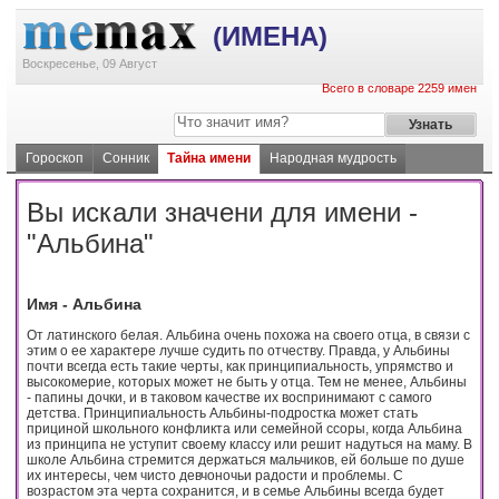
(ИМЕНА)
Воскресенье, 09 Август
Всего в словаре 2259 имен
Гороскоп
Сонник
Тайна имени
Народная мудрость
Вы искали значени для имени -
"Альбина"
Имя - Альбина
От латинского белая. Альбина очень похожа на своего отца, в связи с
этим о ее характере лучше судить по отчеству. Правда, у Альбины
почти всегда есть такие черты, как принципиальность, упрямство и
высокомерие, которых может не быть у отца. Тем не менее, Альбины
- папины дочки, и в таковом качестве их воспринимают с самого
детства. Принципиальность Альбины-подростка может стать
прициной школьного конфликта или семейной ссоры, когда Альбина
из принципа не уступит своему классу или решит надуться на маму. В
школе Альбина стремится держаться мальчиков, ей больше по душе
их интересы, чем чисто девчоночьи радости и проблемы. С
возрастом эта черта сохранится, и в семье Альбины всегда будет