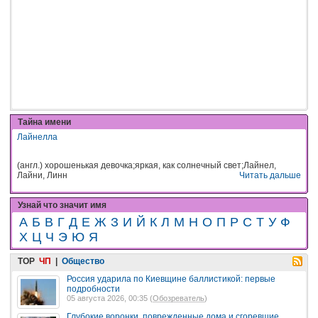
Тайна имени
Лайнелла
(англ.) хорошенькая девочка;яркая, как солнечный свет;Лайнел,
Лайни, Линн
Читать дальше
Узнай что значит имя
А
Б
В
Г
Д
Е
Ж
З
И
Й
К
Л
М
Н
О
П
Р
С
Т
У
Ф
Х
Ц
Ч
Э
Ю
Я
TOP
ЧП
|
Общество
Россия ударила по Киевщине баллистикой: первые
подробности
05 августа 2026, 00:35 (
Обозреватель
)
Глубокие воронки, поврежденные дома и сгоревшие