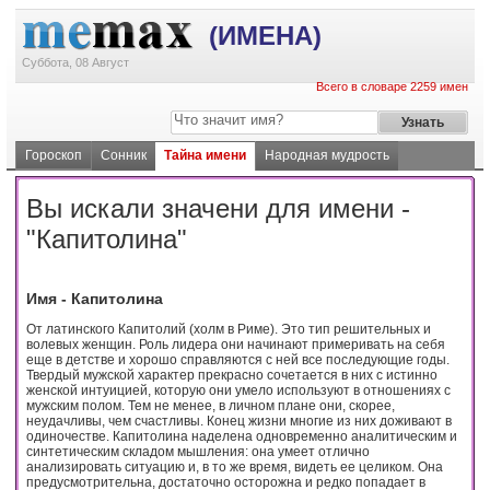
(ИМЕНА)
Суббота, 08 Август
Всего в словаре 2259 имен
Гороскоп
Сонник
Тайна имени
Народная мудрость
Вы искали значени для имени -
"Капитолина"
Имя - Капитолина
От латинского Капитолий (холм в Риме). Это тип решительных и
волевых женщин. Роль лидера они начинают примеривать на себя
еще в детстве и хорошо справляются с ней все последующие годы.
Твердый мужской характер прекрасно сочетается в них с истинно
женской интуицией, которую они умело используют в отношениях с
мужским полом. Тем не менее, в личном плане они, скорее,
неудачливы, чем счастливы. Конец жизни многие из них доживают в
одиночестве. Капитолина наделена одновременно аналитическим и
синтетическим складом мышления: она умеет отлично
анализировать ситуацию и, в то же время, видеть ее целиком. Она
предусмотрительна, достаточно осторожна и редко попадает в