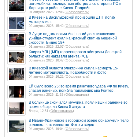
автомобили: последствия обстрела со стороны РФ в
Дарницком районе Киева. Подробн
01 августа 2026, 12:06 (
Обозреватель
)
В Киеве на Васильковской произошло ДТП: погиб
мотоциклист.
02 августа 2026, 15:42 (
Обозреватель
)
В Луцке под колесами Audi погиб десятиклассник:
убийца-студент ехал на красный свет на бешеной
скорости. Видео 18+
01 августа 2026, 22:07 (
Обозреватель
)
Клирик УПЦ (МП) корректировал обстрелы Донецкой
области: как наказали агента ФСБ
06 августа 2026, 18:47 (
Обозреватель
)
В Киевской области электричка сбила насмерть 15-
летнего мотоциклиста. Подробности и фото
04 августа 2026, 16:21 (
Обозреватель
)
Ей было всего 25: во время ракетного удара РФ по Киеву,
спасая раненых, погибла парамедик Ева Ройтер.
04 августа 2026, 11:52 (
Обозреватель
)
В больнице скончался мужчина, получивший ранение во
время обстрела Киева 5 августа
Вчера, 12:51 (
Обозреватель
)
В Ивано-Франковске в городском озере обнаружили тело
человека: что известно. Фото и видео
04 августа 2026, 19:04 (
Обозреватель
)