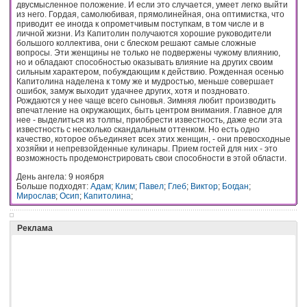
двусмысленное положение. И если это случается, умеет легко выйти
из него. Гордая, самолюбивая, прямолинейная, она оптимистка, что
приводит ее иногда к опрометчивым поступкам, в том числе и в
личной жизни. Из Капитолин получаются хорошие руководители
большого коллектива, они с блеском решают самые сложные
вопросы. Эти женщины не только не подвержены чужому влиянию,
но и обладают способностью оказывать влияние на других своим
сильным характером, побуждающим к действию. Рожденная осенью
Капитолина наделена к тому же и мудростью, меньше совершает
ошибок, замуж выходит удачнее других, хотя и поздновато.
Рождаются у нее чаще всего сыновья. Зимняя любит производить
впечатление на окружающих, быть центром внимания. Главное для
нее - выделиться из толпы, приобрести известность, даже если эта
известность с несколько скандальным оттенком. Но есть одно
качество, которое объединяет всех этих женщин, - они превосходные
хозяйки и непревзойденные кулинары. Прием гостей для них - это
возможность продемонстрировать свои способности в этой области.
День ангела: 9 ноября
Больше подходят:
Адам
;
Клим
;
Павел
;
Глеб
;
Виктор
;
Богдан
;
Мирослав
;
Осип
;
Капитолина
;
Реклама