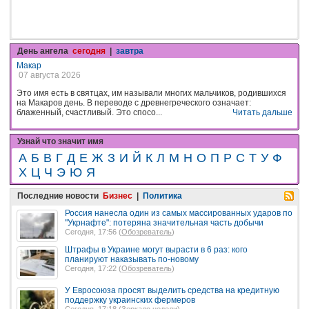
День ангела
сегодня
|
завтра
Макар
07 августа 2026
Это имя есть в святцах, им называли многих мальчиков, родившихся
на Макаров день. В переводе с древнегреческого означает:
блаженный, счастливый. Это спосо...
Читать дальше
Узнай что значит имя
А
Б
В
Г
Д
Е
Ж
З
И
Й
К
Л
М
Н
О
П
Р
С
Т
У
Ф
Х
Ц
Ч
Э
Ю
Я
Последние новости
Бизнес
|
Политика
Россия нанесла один из самых массированных ударов по
"Укрнафте": потеряна значительная часть добычи
Сегодня, 17:56 (
Обозреватель
)
Штрафы в Украине могут вырасти в 6 раз: кого
планируют наказывать по-новому
Сегодня, 17:22 (
Обозреватель
)
У Евросоюза просят выделить средства на кредитную
поддержку украинских фермеров
Сегодня, 17:18 (
Зеркало недели
)