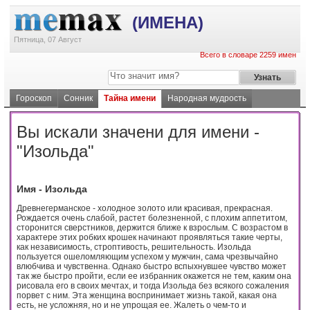
(ИМЕНА)
Пятница, 07 Август
Всего в словаре 2259 имен
Гороскоп
Сонник
Тайна имени
Народная мудрость
Вы искали значени для имени -
"Изольда"
Имя - Изольда
Древнегерманское - холодное золото или красивая, прекрасная.
Рождается очень слабой, растет болезненной, с плохим аппетитом,
сторонится сверстников, держится ближе к взрослым. С возрастом в
характере этих робких крошек начинают проявляться такие черты,
как независимость, строптивость, решительность. Изольда
пользуется ошеломляющим успехом у мужчин, сама чрезвычайно
влюбчива и чувственна. Однако быстро вспыхнувшее чувство может
так же быстро пройти, если ее избранник окажется не тем, каким она
рисовала его в своих мечтax, и тогда Изольда без всякого сожаления
порвет с ним. Эта женщина воспринимает жизнь такой, какая она
есть, не усложняя, но и не упрощая ее. Жалеть о чем-то и