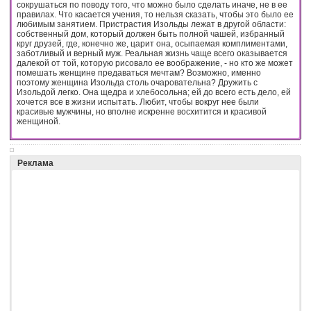
сокрушаться по поводу того, что можно было сделать иначе, не в ее
правилах. Что касается учения, то нельзя сказать, чтобы это было ее
любимым занятием. Пристрастия Изольды лежат в другой области:
собственный дом, который должен быть полной чашей, избранный
круг друзей, где, конечно же, царит она, осыпаемая комплиментами,
заботливый и верный муж. Реальная жизнь чаще всего оказывается
далекой от той, которую рисовало ее воображение, - но кто же может
помешать женщине предаваться мечтам? Возможно, именно
поэтому женщина Изольда столь очаровательна? Дружить с
Изольдой легко. Она щедра и хлебосольна; ей до всего есть дело, ей
хочется все в жизни испытать. Любит, чтобы вокруг нее были
красивые мужчины, но вполне искренне восхитится и красивой
женщиной.
Реклама