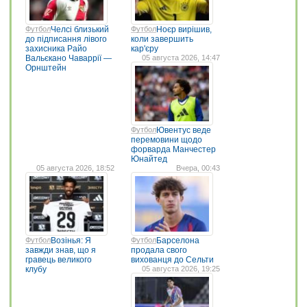
Футбол
Челсі близький
Футбол
Ноєр вирішив,
до підписання лівого
коли завершить
захисника Райо
кар'єру
Вальєкано Чаваррії —
05 августа 2026, 14:47
Орнштейн
Футбол
Ювентус веде
перемовини щодо
форварда Манчестер
Юнайтед
05 августа 2026, 18:52
Вчера, 00:43
Футбол
Возінья: Я
Футбол
Барселона
завжди знав, що я
продала свого
гравець великого
вихованця до Сельти
клубу
05 августа 2026, 19:25