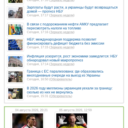
Зарплаты будут расти, а украинцы будут возвращаться
домой — прогноз НБУ
Сегодня, 17:17 (
Зеркало недели
)
В связи с подорожанием нефти АМКУ предлагает
пересмотреть налоги на топливо
Сегодня, 17:16 (
Зеркало недели
)
НБУ: международная поддержка позволит
финансировать дефицит бюджета без эмиссии
Сегодня, 17:15 (
Зеркало недели
)
Инфляция ускорится, рост экономики замедлится: НБУ
обнародовал новый макропрогноз
Сегодня, 17:14 (
Зеркало недели
)
Граница с ЕС парализована: где образовались
многодневные очереди на выезд из Украины
Сегодня, 16:50 (
Обозреватель
)
В 2026 году миллионы украинцев уехали за границу:
сколько из них не вернулись
Сегодня, 15:31 (
Обозреватель
)
04 августа 2026, 20:21
05 августа 2026, 12:59