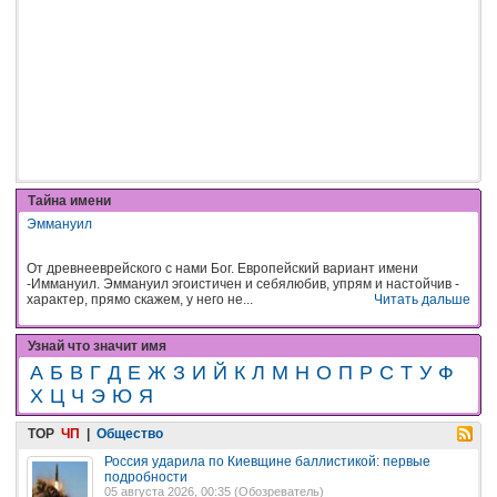
Тайна имени
Эммануил
От древнееврейского с нами Бог. Европейский вариант имени
-Иммануил. Эммануил эгоистичен и себялюбив, упрям и настойчив -
характер, прямо скажем, у него не...
Читать дальше
Узнай что значит имя
А
Б
В
Г
Д
Е
Ж
З
И
Й
К
Л
М
Н
О
П
Р
С
Т
У
Ф
Х
Ц
Ч
Э
Ю
Я
TOP
ЧП
|
Общество
Россия ударила по Киевщине баллистикой: первые
подробности
05 августа 2026, 00:35 (
Обозреватель
)