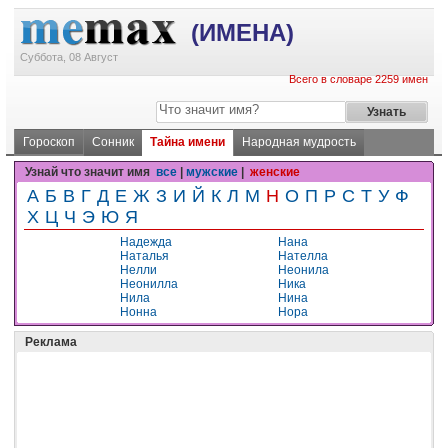
(ИМЕНА)
Суббота, 08 Август
Всего в словаре 2259 имен
Гороскоп
Сонник
Тайна имени
Народная мудрость
Узнай что значит имя
все
|
мужские
|
женские
А
Б
В
Г
Д
Е
Ж
З
И
Й
К
Л
М
Н
О
П
Р
С
Т
У
Ф
Х
Ц
Ч
Э
Ю
Я
Надежда
Нана
Наталья
Нателла
Нелли
Неонила
Неонилла
Ника
Нила
Нина
Нонна
Нора
Реклама