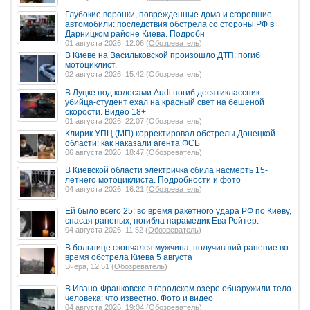
Глубокие воронки, поврежденные дома и сгоревшие
автомобили: последствия обстрела со стороны РФ в
Дарницком районе Киева. Подробн
01 августа 2026, 12:06 (
Обозреватель
)
В Киеве на Васильковской произошло ДТП: погиб
мотоциклист.
02 августа 2026, 15:42 (
Обозреватель
)
В Луцке под колесами Audi погиб десятиклассник:
убийца-студент ехал на красный свет на бешеной
скорости. Видео 18+
01 августа 2026, 22:07 (
Обозреватель
)
Клирик УПЦ (МП) корректировал обстрелы Донецкой
области: как наказали агента ФСБ
06 августа 2026, 18:47 (
Обозреватель
)
В Киевской области электричка сбила насмерть 15-
летнего мотоциклиста. Подробности и фото
04 августа 2026, 16:21 (
Обозреватель
)
Ей было всего 25: во время ракетного удара РФ по Киеву,
спасая раненых, погибла парамедик Ева Ройтер.
04 августа 2026, 11:52 (
Обозреватель
)
В больнице скончался мужчина, получивший ранение во
время обстрела Киева 5 августа
Вчера, 12:51 (
Обозреватель
)
В Ивано-Франковске в городском озере обнаружили тело
человека: что известно. Фото и видео
04 августа 2026, 19:04 (
Обозреватель
)