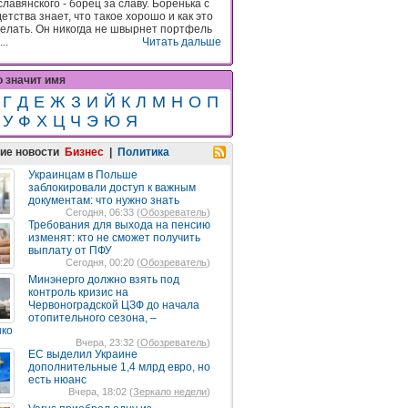
лавянского - борец за славу. Боренька с
етства знает, что такое хорошо и как это
елать. Он никогда не швырнет портфель
..
Читать дальше
о значит имя
Г
Д
Е
Ж
З
И
Й
К
Л
М
Н
О
П
У
Ф
Х
Ц
Ч
Э
Ю
Я
ие новости
Бизнес
|
Политика
Украинцам в Польше
заблокировали доступ к важным
документам: что нужно знать
Сегодня, 06:33 (
Обозреватель
)
Требования для выхода на пенсию
изменят: кто не сможет получить
выплату от ПФУ
Сегодня, 00:20 (
Обозреватель
)
Минэнерго должно взять под
контроль кризис на
Червоноградской ЦЗФ до начала
отопительного сезона, –
нко
Вчера, 23:32 (
Обозреватель
)
ЕС выделил Украине
дополнительные 1,4 млрд евро, но
есть нюанс
Вчера, 18:02 (
Зеркало недели
)