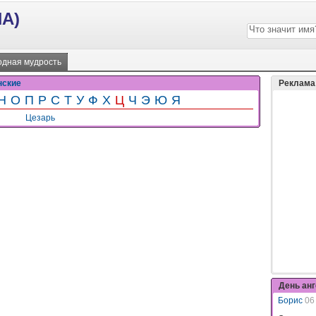
А)
дная мудрость
нские
Реклама
Н
О
П
Р
С
Т
У
Ф
Х
Ц
Ч
Э
Ю
Я
Цезарь
День ан
Борис
06