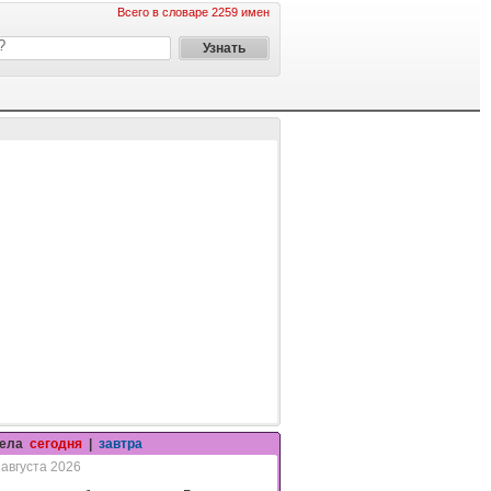
Всего в словаре 2259 имен
гела
сегодня
|
завтра
 августа 2026