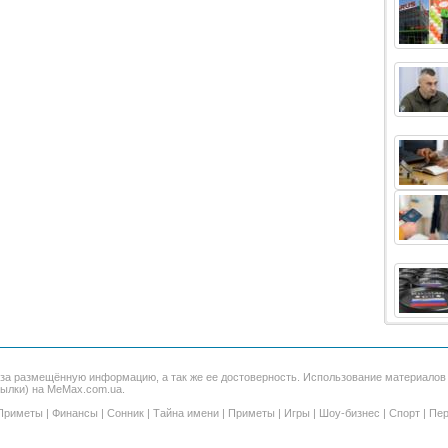
 за размещённую информацию, а так же ее достоверность. Использование материало
сылки) на MeMax.com.ua.
Приметы
|
Финансы
|
Сонник
|
Тайна имени
|
Приметы
|
Игры
|
Шоу-бизнес
|
Спорт
|
Пер