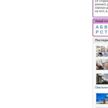
От старос
раннего д
хорошо д
на пол, а,.
Узнай чт
А
Б
В
Р
С
Т
Последн
Омельче