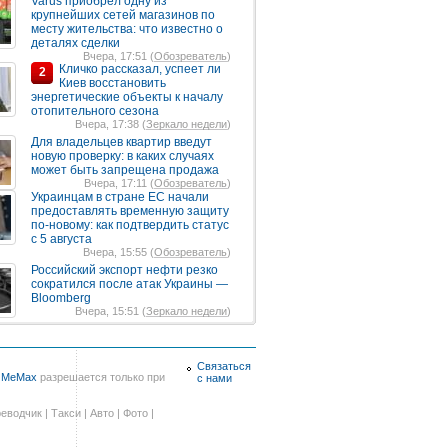
Varus приобрел одну из
крупнейших сетей магазинов по
месту жительства: что известно о
деталях сделки
Вчера, 17:51 (
Обозреватель
)
Кличко рассказал, успеет ли
2
Киев восстановить
энергетические объекты к началу
отопительного сезона
Вчера, 17:38 (
Зеркало недели
)
Для владельцев квартир введут
новую проверку: в каких случаях
может быть запрещена продажа
Вчера, 17:11 (
Обозреватель
)
Украинцам в стране ЕС начали
предоставлять временную защиту
по-новому: как подтвердить статус
с 5 августа
Вчера, 15:55 (
Обозреватель
)
Российский экспорт нефти резко
сократился после атак Украины —
Bloomberg
Вчера, 15:51 (
Зеркало недели
)
Связаться
в
MeMax
разрешается только при
с нами
еводчик
|
Такси
|
Авто
|
Фото
|