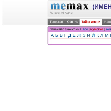
(ИМЕН
Четверг, 06 Август
Гороскоп
Сонник
Тайна имени
Наро
Узнай что значит имя
все
|
мужские
|
же
А
Б
В
Г
Д
Е
Ж
З
И
Й
К
Л
М