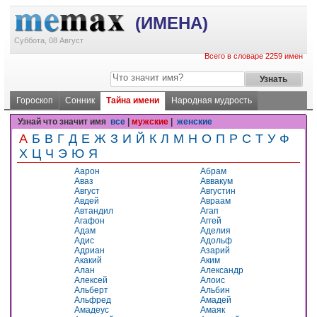
(ИМЕНА)
Суббота, 08 Август
Всего в словаре 2259 имен
Гороскоп
Сонник
Тайна имени
Народная мудрость
Узнай что значит имя
все
|
мужские
|
женские
А
Б
В
Г
Д
Е
Ж
З
И
Й
К
Л
М
Н
О
П
Р
С
Т
У
Ф
Х
Ц
Ч
Э
Ю
Я
Аарон
Абрам
Аваз
Аввакум
Август
Августин
Авдей
Авраам
Автандил
Агап
Агафон
Аггей
Адам
Аделия
Адис
Адольф
Адриан
Азарий
Акакий
Аким
Алан
Александр
Алексей
Алоис
Альберт
Альбин
Альфред
Амадей
Амадеус
Амаяк