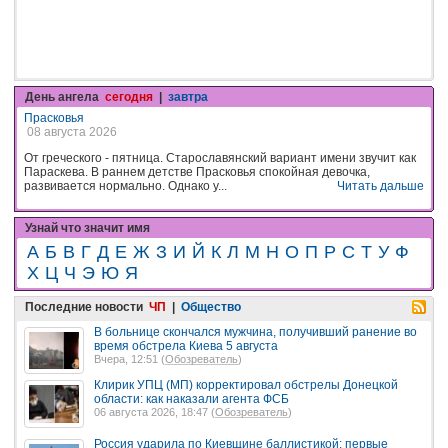
День ангела
сегодня
|
завтра
Прасковья
08 августа 2026
От греческого - пятница. Старославянский вариант имени звучит как
Параскева. В раннем детстве Прасковья спокойная девочка,
развивается нормально. Однако у...
Читать дальше
Узнай что значит имя
А
Б
В
Г
Д
Е
Ж
З
И
Й
К
Л
М
Н
О
П
Р
С
Т
У
Ф
Х
Ц
Ч
Э
Ю
Я
Последние новости
ЧП
|
Общество
В больнице скончался мужчина, получивший ранение во
время обстрела Киева 5 августа
Вчера, 12:51 (
Обозреватель
)
Клирик УПЦ (МП) корректировал обстрелы Донецкой
области: как наказали агента ФСБ
06 августа 2026, 18:47 (
Обозреватель
)
Россия ударила по Киевщине баллистикой: первые