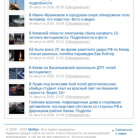
подробности
05 августа 2026, 00:35 (
Обозреватель
)
В Ивано-Франковске в городском озере обнаружили тело
человека: что известно. Фото и видео
04 августа 2026, 19:04 (
Обозреватель
)
В Киевской области электричка сбила насмерть 15-
летнего мотоциклиста. Подробности и фото
04 августа 2026, 16:21 (
Обозреватель
)
Ей было всего 25: во время ракетного удара РФ по Киеву,
спасая раненых, погибла парамедик Ева Ройтер.
04 августа 2026, 11:52 (
Обозреватель
)
В Киеве на Васильковской произошло ДТП: погиб
мотоциклист.
02 августа 2026, 15:42 (
Обозреватель
)
В Луцке под колесами Audi погиб десятиклассник:
убийца-студент ехал на красный свет на бешеной
скорости. Видео 18+
01 августа 2026, 22:07 (
Обозреватель
)
Глубокие воронки, поврежденные дома и сгоревшие
автомобили: последствия обстрела со стороны РФ в
Дарницком районе Киева. Подробн
01 августа 2026, 12:06 (
Обозреватель
)
© 2009 - 2026
MeMax
. Все права защищены.
Связаться
Администрация сайта не несёт ответственности за размещённую
с нами
информацию, а так же ее достоверность. Использование