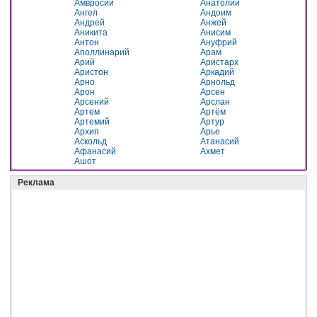
Амвросий
Анатолий
Ангел
Андоим
Андрей
Анжей
Аникита
Анисим
Антон
Ануфрий
Аполлинарий
Арам
Арий
Аристарх
Аристон
Аркадий
Арно
Арнольд
Арон
Арсен
Арсений
Арслан
Артем
Артём
Артемий
Артур
Архип
Арье
Аскольд
Атанасий
Афанасий
Ахмет
Ашот
Реклама